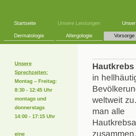
Startseite
Unsere Leistungen
Unser
Dermatologie
Allergologie
Vorsorge
Unsere
Hautkrebs
Sprechzeiten:
in hellhäut
Montag – Freitag:
Bevölkeru
8:3
0 - 12:45 Uhr
weltweit zu
montags und
donnerstags
man alle
14:00 - 17:15 Uhr
Hautkrebsa
zusammen
eine