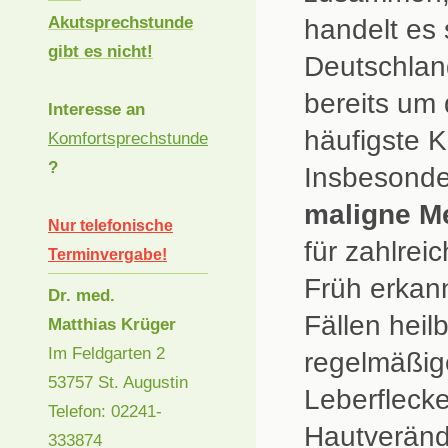
Akutsprechstunde
handelt es 
gibt es nicht!
Deutschlan
bereits um 
Interesse an
häufigste K
Komfortsprechstunde
?
Insbesonder
maligne M
Nur telefonische
für zahlrei
Terminvergabe!
Früh erkann
Dr. med.
Fällen heil
Matthias Krüger
Im Feldgarten 2
regelmäßig
53757 St. Augustin
Leberfleck
Telefon: 02241-
Hautverände
333874